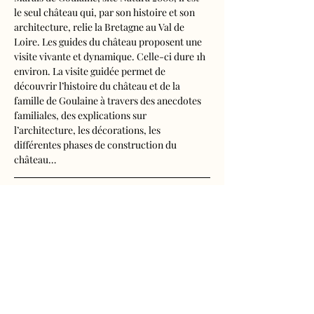
le seul château qui, par son histoire et son 
architecture, relie la Bretagne au Val de 
Loire. Les guides du château proposent une 
visite vivante et dynamique. Celle-ci dure 1h 
environ. La visite guidée permet de 
découvrir l’histoire du château et de la 
famille de Goulaine à travers des anecdotes 
familiales, des explications sur 
l’architecture, les décorations, les 
différentes phases de construction du 
château…
Visite audioguidée disponible en français, 
anglais, espagnol, allemand, italien, 
néerlandais, russe, chinois et japonais.
Tarifs d'entrée, visite guidée incluse
- Adultes : 10€50