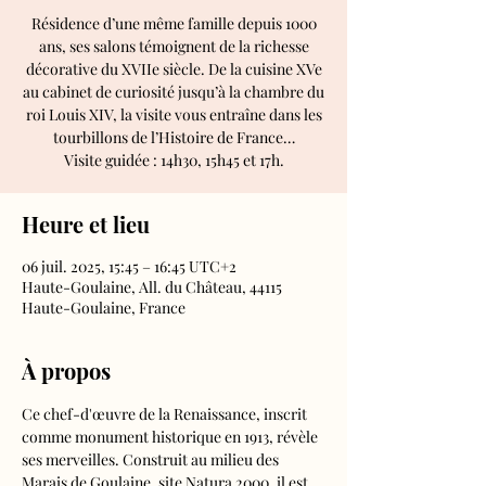
Résidence d’une même famille depuis 1000
ans, ses salons témoignent de la richesse
décorative du XVIIe siècle. De la cuisine XVe
au cabinet de curiosité jusqu’à la chambre du
roi Louis XIV, la visite vous entraîne dans les
tourbillons de l’Histoire de France…
Visite guidée : 14h30, 15h45 et 17h.
Heure et lieu
06 juil. 2025, 15:45 – 16:45 UTC+2
Haute-Goulaine, All. du Château, 44115
Haute-Goulaine, France
À propos
Ce chef-d'œuvre de la Renaissance, inscrit 
comme monument historique en 1913, révèle 
ses merveilles. Construit au milieu des 
Marais de Goulaine, site Natura 2000, il est 