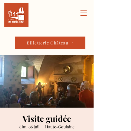
Billetterie Château
Visite guidée
dim. 06 juil.
  |  
Haute-Goulaine