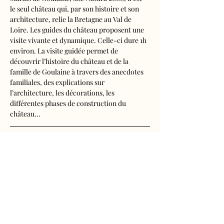
le seul château qui, par son histoire et son 
architecture, relie la Bretagne au Val de 
Loire. Les guides du château proposent une 
visite vivante et dynamique. Celle-ci dure 1h 
environ. La visite guidée permet de 
découvrir l’histoire du château et de la 
famille de Goulaine à travers des anecdotes 
familiales, des explications sur 
l’architecture, les décorations, les 
différentes phases de construction du 
château…
Visite audioguidée disponible en français, 
anglais, espagnol, allemand, italien, 
néerlandais, russe, chinois et japonais.
Tarifs d'entrée, visite guidée incluse
- Adultes : 10€50