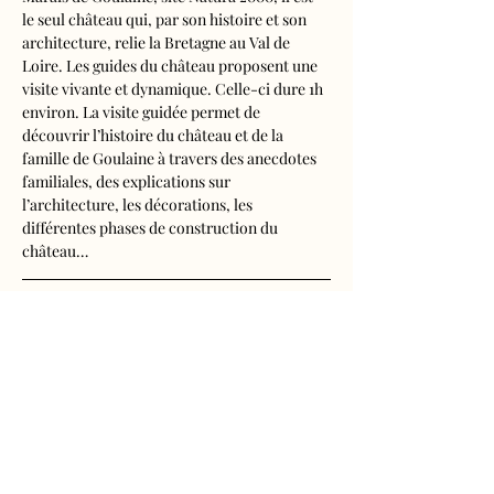
le seul château qui, par son histoire et son 
architecture, relie la Bretagne au Val de 
Loire. Les guides du château proposent une 
visite vivante et dynamique. Celle-ci dure 1h 
environ. La visite guidée permet de 
découvrir l’histoire du château et de la 
famille de Goulaine à travers des anecdotes 
familiales, des explications sur 
l’architecture, les décorations, les 
différentes phases de construction du 
château…
Visite audioguidée disponible en français, 
anglais, espagnol, allemand, italien, 
néerlandais, russe, chinois et japonais.
Tarifs d'entrée, visite guidée incluse
- Adultes : 10€50