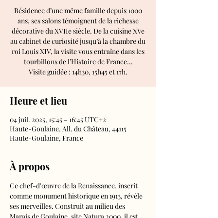
Résidence d’une même famille depuis 1000
ans, ses salons témoignent de la richesse
décorative du XVIIe siècle. De la cuisine XVe
au cabinet de curiosité jusqu’à la chambre du
roi Louis XIV, la visite vous entraîne dans les
tourbillons de l’Histoire de France…
Visite guidée : 14h30, 15h45 et 17h.
Heure et lieu
04 juil. 2025, 15:45 – 16:45 UTC+2
Haute-Goulaine, All. du Château, 44115
Haute-Goulaine, France
À propos
Ce chef-d'œuvre de la Renaissance, inscrit 
comme monument historique en 1913, révèle 
ses merveilles. Construit au milieu des 
Marais de Goulaine, site Natura 2000, il est 