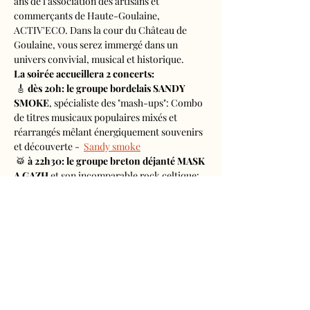
ans de l'association des artisans et 
commerçants de Haute-Goulaine, 
ACTIV'ECO. Dans la cour du Château de 
Goulaine, vous serez immergé dans un 
univers convivial, musical et historique. 
La soirée accueillera 2 concerts:
 🎸
 dès 20h: le groupe bordelais SANDY 
SMOKE
, spécialiste des "mash-ups": Combo 
de titres musicaux populaires mixés et 
réarrangés mêlant énergiquement souvenirs 
et découverte -  
Sandy smoke
 🥁
 à 22h30: le groupe breton déjanté MASK 
A GAZH
 et son incomparable rock celtique: 
Sur des rythmes bretons endiablés et 
revisités, ils enflamment les salles de concert 
depuis 25 ans - 
Mask a gazh
📀
 Un DJ Set clôturera la soirée, jusqu'à 2h.
Surprenez-nous en vous présentant dans un 
accoutrement folklorique...