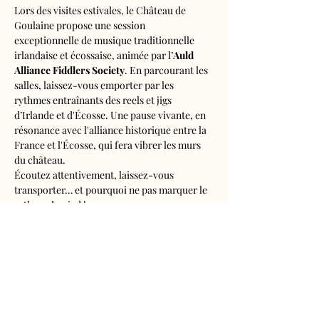
Lors des visites estivales, le Château de 
Goulaine propose une session 
exceptionnelle de musique traditionnelle 
irlandaise et écossaise, animée par l’
Auld 
Alliance Fiddlers Society
. En parcourant les 
salles, laissez-vous emporter par les 
rythmes entraînants des reels et jigs 
d’Irlande et d'Écosse. Une pause vivante, en 
résonance avec l'alliance historique entre la 
France et l'Écosse, qui fera vibrer les murs 
du château.
Écoutez attentivement, laissez-vous 
transporter… et pourquoi ne pas marquer le 
rythme du pied !
Entrée du château avec visite guidée ou 
audioguidée, chasse au trésor 
Adulte : 10,50€