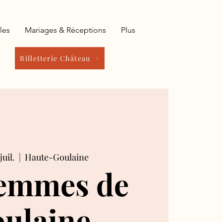
les
Mariages & Réceptions
Plus
Billetterie Château
juil.
  |  
Haute-Goulaine
femmes de
ulaine