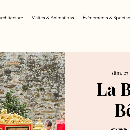
Architecture
Visites & Animations
Événements & Spectac
dim. 27 
La B
B