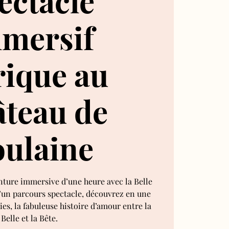
ectacle
mersif
rique au
teau de
ulaine
nture immersive d’une heure avec la Belle
 d’un parcours spectacle, découvrez en une
es, la fabuleuse histoire d’amour entre la
Belle et la Bête.