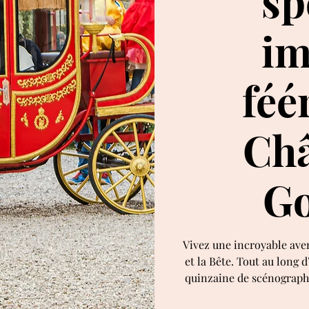
sp
im
féé
Châ
Go
Vivez une incroyable ave
et la Bête. Tout au long
quinzaine de scénographi