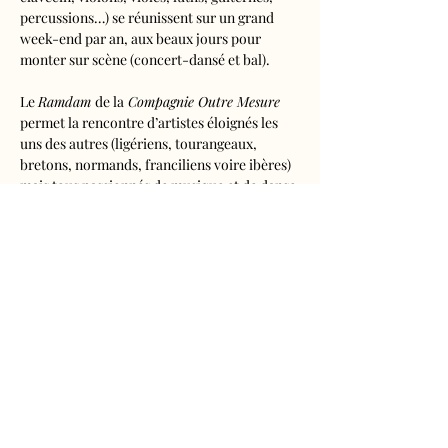
percussions…) se réunissent sur un grand 
week-end par an, aux beaux jours pour 
monter sur scène (concert-dansé et bal).
Le 
Ramdam 
de la
 Compagnie Outre Mesure
permet la rencontre d’artistes éloignés les 
uns des autres (ligériens, tourangeaux, 
bretons, normands, franciliens voire ibères) 
mais tous passionnés de musique et de danse 
anciennes.
Tarifs 
- Adultes : 10€50
- Enfants de 5 à 16 ans : 5€50
- Réduits (étudiants, demandeurs d'emplois) 
: 7€50