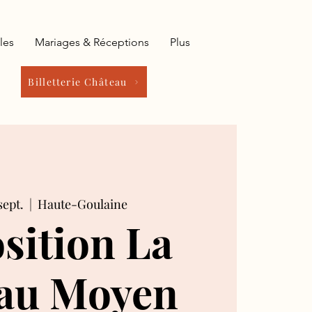
les
Mariages & Réceptions
Plus
Billetterie Château
sept.
  |  
Haute-Goulaine
sition La
 au Moyen