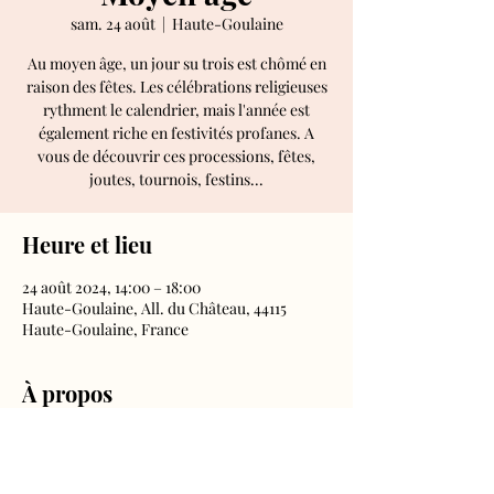
sam. 24 août
  |  
Haute-Goulaine
Au moyen âge, un jour su trois est chômé en
raison des fêtes. Les célébrations religieuses
rythment le calendrier, mais l'année est
également riche en festivités profanes. A
vous de découvrir ces processions, fêtes,
joutes, tournois, festins...
Heure et lieu
24 août 2024, 14:00 – 18:00
Haute-Goulaine, All. du Château, 44115
Haute-Goulaine, France
À propos
Tous les jours, aux horaires d'ouverture du
château.
Droit d'entrée inclus dans le billet château.