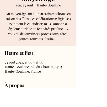
ven. 23 août
  |  
Haute-Goulaine
Au moyen âge, un jour su trois est chômé en
raison des fêtes. Les célébrations religieuses
rythment le calendrier, mais l'année est
également riche en festivités profanes. A
vous de découvrir ces processions, fêtes,
joutes, tournois, festins...
Heure et lieu
23 août 2024, 14:00 – 18:00
Haute-Goulaine, All. du Château, 44115
Haute-Goulaine, France
À propos
Tous les jours, aux horaires d'ouverture du
château.
Droit d'entrée inclus dans le billet château.