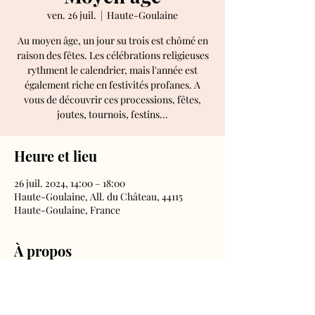
ven. 26 juil.
  |  
Haute-Goulaine
Au moyen âge, un jour su trois est chômé en
raison des fêtes. Les célébrations religieuses
rythment le calendrier, mais l'année est
également riche en festivités profanes. A
vous de découvrir ces processions, fêtes,
joutes, tournois, festins...
Heure et lieu
26 juil. 2024, 14:00 – 18:00
Haute-Goulaine, All. du Château, 44115
Haute-Goulaine, France
À propos
Tous les jours, aux horaires d'ouverture du
château.
Droit d'entrée inclus dans le billet château.