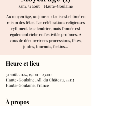
sam. 31 août
  |  
Haute-Goulaine
Au moyen âge, un jour sur trois est chômé en
raison des fêtes. Les célébrations religieuses
rythment le calendrier, mais l'année est
également riche en festivités profanes. A
vous de découvrir ces processions, fêtes,
joutes, tournois, festins...
Heure et lieu
31 août 2024, 19:00 – 23:00
Haute-Goulaine, All. du Château, 44115
Haute-Goulaine, France
À propos
Tous les jours, aux horaires d'ouverture du
château.
Droit d'entrée inclus dans le billet château.