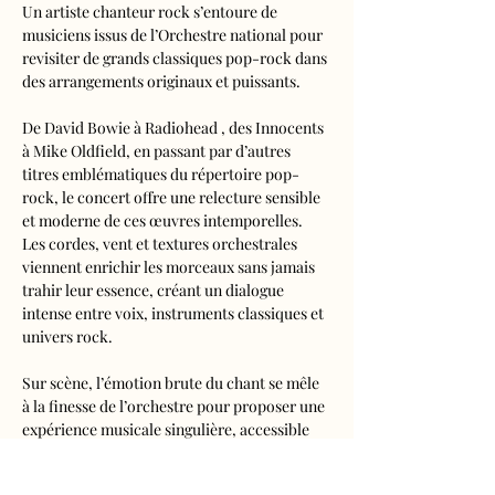
Un artiste chanteur rock s’entoure de 
musiciens issus de l’Orchestre national pour 
revisiter de grands classiques pop-rock dans 
des arrangements originaux et puissants.
De David Bowie à Radiohead , des Innocents 
à Mike Oldfield, en passant par d’autres 
titres emblématiques du répertoire pop-
rock, le concert offre une relecture sensible 
et moderne de ces œuvres intemporelles. 
Les cordes, vent et textures orchestrales 
viennent enrichir les morceaux sans jamais 
trahir leur essence, créant un dialogue 
intense entre voix, instruments classiques et 
univers rock.
Sur scène, l’émotion brute du chant se mêle 
à la finesse de l’orchestre pour proposer une 
expérience musicale singulière, accessible 
aussi bien aux amateurs de rock qu’aux 
curieux de musique classique. 