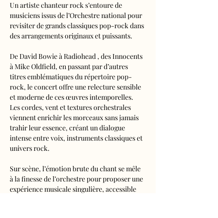
Un artiste chanteur rock s’entoure de 
musiciens issus de l’Orchestre national pour 
revisiter de grands classiques pop-rock dans 
des arrangements originaux et puissants.
De David Bowie à Radiohead , des Innocents 
à Mike Oldfield, en passant par d’autres 
titres emblématiques du répertoire pop-
rock, le concert offre une relecture sensible 
et moderne de ces œuvres intemporelles. 
Les cordes, vent et textures orchestrales 
viennent enrichir les morceaux sans jamais 
trahir leur essence, créant un dialogue 
intense entre voix, instruments classiques et 
univers rock.
Sur scène, l’émotion brute du chant se mêle 
à la finesse de l’orchestre pour proposer une 
expérience musicale singulière, accessible 
aussi bien aux amateurs de rock qu’aux 
curieux de musique classique. 