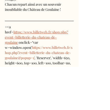
Chacun repart ainsi avec un souvenir 
inoubliable du Château de Goulaine !
+<a 
href=
https://www.billetweb.fr/shop.php?
event=billetterie-du-chateau-de-
goulaine
 onclick="var 
w=window.open('
https://www.billetweb.fr/s
hop.php?event=billetterie-du-chateau-de-
goulaine&popup=1
', 'Reserver', 'width=650, 
height=600, top=100, left=100, toolbar=no, 
resizable=yes, scrollbars=yes, status=no'); 
w.focus(); return false;"><img 
style="width:200px;" 
src="
https://www.billetweb.fr/images/button
s/acheter_noir.png"></a>
Entrée du château avec visite guidée ou 
audioguidée, chasse au trésor 