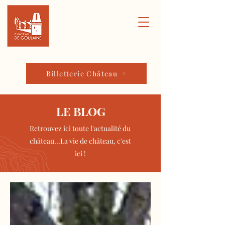
Billetterie Château
LE BLOG
Retrouvez ici toute l'actualité du
château...La vie de château, c'est
ici !