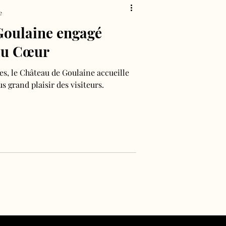
e
Goulaine engagé
 du Cœur
, le Château de Goulaine accueille
s grand plaisir des visiteurs.