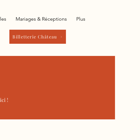
les
Mariages & Réceptions
Plus
Billetterie Château
ci !