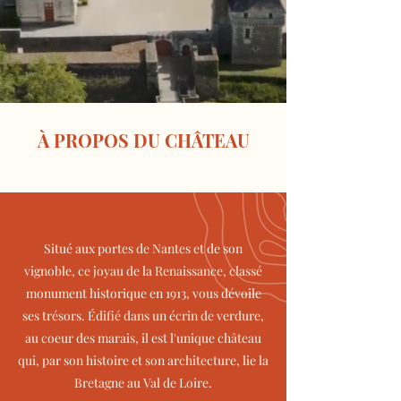
À PROPOS DU CHÂTEAU
Situé aux portes de Nantes et de son
vignoble, ce joyau de la Renaissance, classé
monument historique en 1913, vous dévoile
ses trésors. Édifié dans un écrin de verdure,
au coeur des marais, il est l'unique château
qui, par son histoire et son architecture, lie la
Bretagne au Val de Loire.