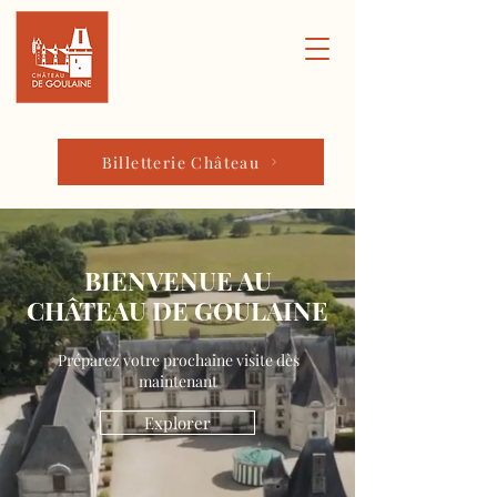
Billetterie Château
BIENVENUE AU
CHÂTEAU DE GOULAINE
Préparez votre prochaine visite dès
maintenant
Explorer