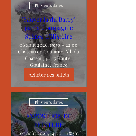
Plusieurs dates
"Sauver la du Barry"
par la Compagnie
Scènes d'Histoire
06 août 2026, 19:30 – 22:00
Château de Goulaine, All. du
Château, 44115 Haute-
Goulaine, France
Acheter des billets
Plusieurs dates
EXPOSITION DE
PEINTURE
07 août 2026, 14:00 – 18:30