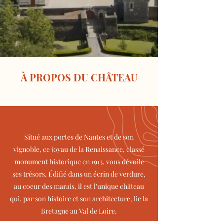
À PROPOS DU CHÂTEAU
Situé aux portes de Nantes et de son
vignoble, ce joyau de la Renaissance, classé
monument historique en 1913, vous dévoile
ses trésors. Édifié dans un écrin de verdure,
au coeur des marais, il est l'unique château
qui, par son histoire et son architecture, lie la
Bretagne au Val de Loire.