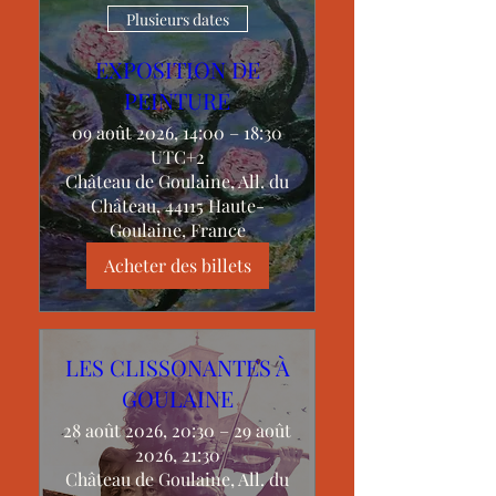
Plusieurs dates
EXPOSITION DE
PEINTURE
09 août 2026, 14:00 – 18:30
UTC+2
Château de Goulaine, All. du
Château, 44115 Haute-
Goulaine, France
Acheter des billets
LES CLISSONANTES À
GOULAINE
28 août 2026, 20:30 – 29 août
2026, 21:30
Château de Goulaine, All. du