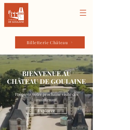
Billetterie Château
BIENVENUE AU
CHÂTEAU DE GOULAINE
Préparez votre prochaine visite dès
maintenant
Explorer