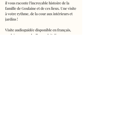
il vous raconte l’incroyable histoire de la 
famille de Goulaine et de ces lieux. Une visite 
à votre rythme, de la cour aux intérieurs et 
jardins !
Visite audioguidée disponible en français, 
anglais, espagnol, allemand, italien, 
néerlandais, russe, chinois et japonais.
Tarifs 
- Adultes : 10€50
- Enfants de 5 à 16 ans : 5€50
- Réduits (étudiants, demandeurs d'emplois) 
: 7€50