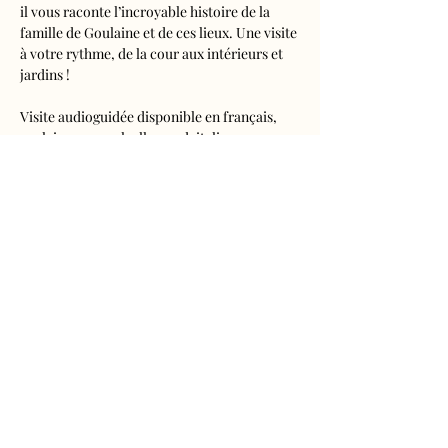
il vous raconte l’incroyable histoire de la 
famille de Goulaine et de ces lieux. Une visite 
à votre rythme, de la cour aux intérieurs et 
jardins !
Visite audioguidée disponible en français, 
anglais, espagnol, allemand, italien, 
néerlandais, russe, chinois et japonais.
Tarifs 
- Adultes : 10€50
- Enfants de 5 à 16 ans : 5€50
- Réduits (étudiants, demandeurs d'emplois) 
: 7€50