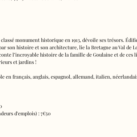
 classé monument historique en 1913, dévoile ses trésors. Édifi
 par son histoire et son architecture, lie la Bretagne au Val de L
conte l’incroyable histoire de la famille de Goulaine et de ces l
ieurs et jardins !
e en français, anglais, espagnol, allemand, italien, néerlandais
0
deurs d'emplois) : 7€50