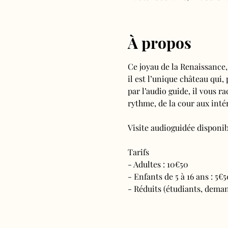
À propos
Ce joyau de la Renaissance,
il est l’unique château qui,
par l’audio guide, il vous ra
rythme, de la cour aux intér
Visite audioguidée disponibl
Tarifs 
- Adultes : 10€50
- Enfants de 5 à 16 ans : 5€5
- Réduits (étudiants, deman