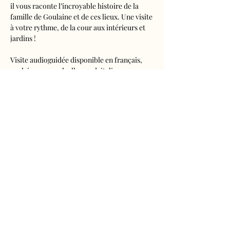
il vous raconte l’incroyable histoire de la 
famille de Goulaine et de ces lieux. Une visite 
à votre rythme, de la cour aux intérieurs et 
jardins !
Visite audioguidée disponible en français, 
anglais, espagnol, allemand, italien, 
néerlandais, russe, chinois et japonais.
Tarifs 
- Adultes : 10€50
- Enfants de 5 à 16 ans : 5€50
- Réduits (étudiants, demandeurs d'emplois) 
: 7€50