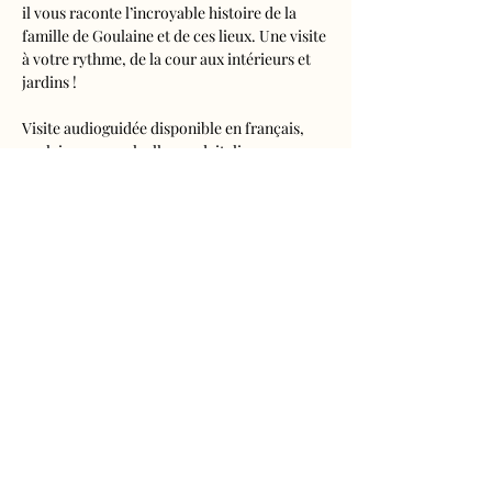
il vous raconte l’incroyable histoire de la 
famille de Goulaine et de ces lieux. Une visite 
à votre rythme, de la cour aux intérieurs et 
jardins !
Visite audioguidée disponible en français, 
anglais, espagnol, allemand, italien, 
néerlandais, russe, chinois et japonais.
Tarifs 
- Adultes : 10€50
- Enfants de 5 à 16 ans : 5€50
- Réduits (étudiants, demandeurs d'emplois) 
: 7€50