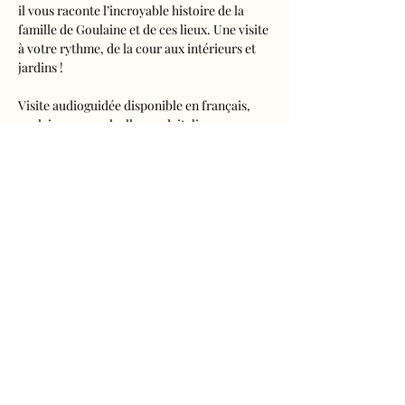
il vous raconte l’incroyable histoire de la 
famille de Goulaine et de ces lieux. Une visite 
à votre rythme, de la cour aux intérieurs et 
jardins !
Visite audioguidée disponible en français, 
anglais, espagnol, allemand, italien, 
néerlandais, russe, chinois et japonais.
Tarifs 
- Adultes : 10€50
- Enfants de 5 à 16 ans : 5€50
- Réduits (étudiants, demandeurs d'emplois) 
: 7€50