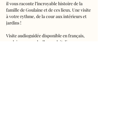
il vous raconte l’incroyable histoire de la 
famille de Goulaine et de ces lieux. Une visite 
à votre rythme, de la cour aux intérieurs et 
jardins !
Visite audioguidée disponible en français, 
anglais, espagnol, allemand, italien, 
néerlandais, russe, chinois et japonais.
Tarifs 
- Adultes : 10€50
- Enfants de 5 à 16 ans : 5€50
- Réduits (étudiants, demandeurs d'emplois) 
: 7€50