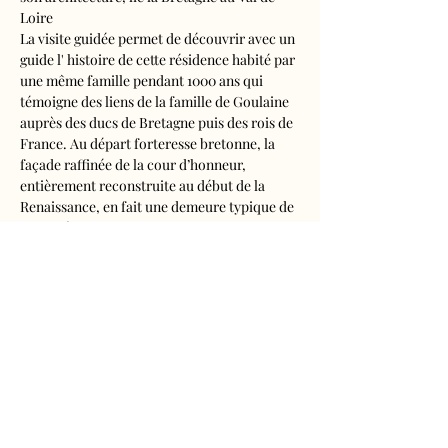
Loire
La visite guidée permet de découvrir avec un 
guide l' histoire de cette résidence habité par 
une même famille pendant 1000 ans qui 
témoigne des liens de la famille de Goulaine 
auprès des ducs de Bretagne puis des rois de 
France. Au départ forteresse bretonne, la 
façade raffinée de la cour d’honneur, 
entièrement reconstruite au début de la 
Renaissance, en fait une demeure typique de 
l’art ligérien.
Les intérieurs remarquables vous seront 
dévoilés des cuisines du 16ème siècle aux 
salles du 17ème, en passant par le cabinet de 
curiosités, découvrez la vie d’un château à 
travers ses usages et l’expression d’un 
programme décoratif particulièrement…
Afficher plus