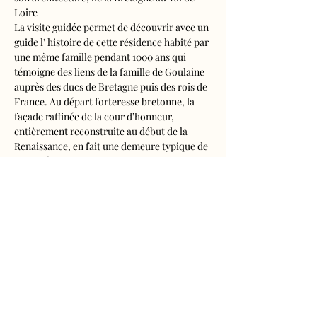
Loire
La visite guidée permet de découvrir avec un 
guide l' histoire de cette résidence habité par 
une même famille pendant 1000 ans qui 
témoigne des liens de la famille de Goulaine 
auprès des ducs de Bretagne puis des rois de 
France. Au départ forteresse bretonne, la 
façade raffinée de la cour d’honneur, 
entièrement reconstruite au début de la 
Renaissance, en fait une demeure typique de 
l’art ligérien.
Les intérieurs remarquables vous seront 
dévoilés des cuisines du 16ème siècle aux 
salles du 17ème, en passant par le cabinet de 
curiosités, découvrez la vie d’un château à 
travers ses usages et l’expression d’un 
programme décoratif particulièrement…
Afficher plus