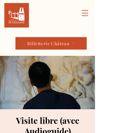
Billetterie Château
Visite libre (avec
Audioguide)