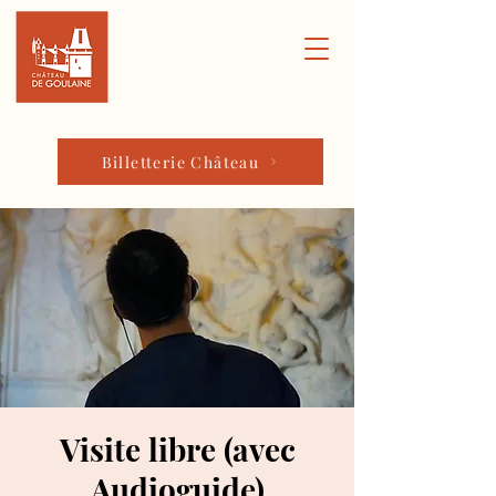
Billetterie Château
Visite libre (avec
Audioguide)