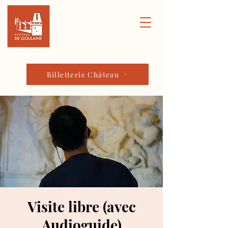
Billetterie Château
Visite libre (avec
Audioguide)