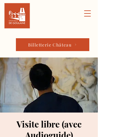
Billetterie Château
Visite libre (avec
Audioguide)