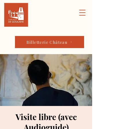
Billetterie Château
Visite libre (avec
Audioguide)