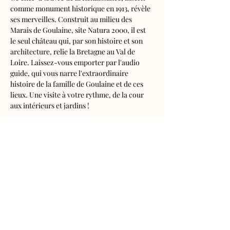
comme monument historique en 1913, révèle 
ses merveilles. Construit au milieu des 
Marais de Goulaine, site Natura 2000, il est 
le seul château qui, par son histoire et son 
architecture, relie la Bretagne au Val de 
Loire. Laissez-vous emporter par l'audio 
guide, qui vous narre l'extraordinaire 
histoire de la famille de Goulaine et de ces 
lieux. Une visite à votre rythme, de la cour 
aux intérieurs et jardins !
Visite audioguidée disponible en français, 
anglais, espagnol, allemand, italien, 
néerlandais, russe, chinois et japonais.
Tarifs 
- Adultes : 10€50
- Enfants de 5 à 16 ans : 5€50
- Réduits (étudiants, demandeurs d'emplois) 
: 7€50