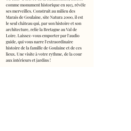
comme monument historique en 1913, révèle 
ses merveilles. Construit au milieu des 
Marais de Goulaine, site Natura 2000, il est 
le seul château qui, par son histoire et son 
architecture, relie la Bretagne au Val de 
Loire. Laissez-vous emporter par l'audio 
guide, qui vous narre l'extraordinaire 
histoire de la famille de Goulaine et de ces 
lieux. Une visite à votre rythme, de la cour 
aux intérieurs et jardins !
Visite audioguidée disponible en français, 
anglais, espagnol, allemand, italien, 
néerlandais, russe, chinois et japonais.
Tarifs 
- Adultes : 10€50
- Enfants de 5 à 16 ans : 5€50
- Réduits (étudiants, demandeurs d'emplois) 
: 7€50