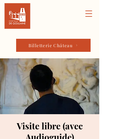
Billetterie Château
Visite libre (avec
Audioguide)