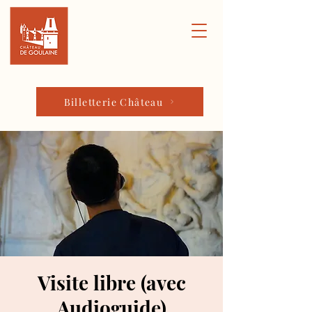
Billetterie Château
Visite libre (avec
Audioguide)