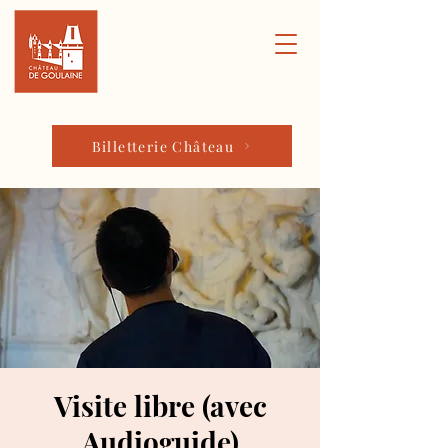
Billetterie Château
Visite libre (avec
Audioguide)