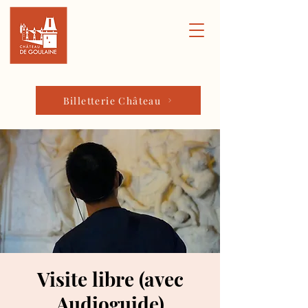
Billetterie Château
Visite libre (avec
Audioguide)