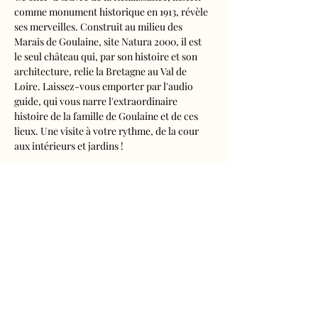
comme monument historique en 1913, révèle 
ses merveilles. Construit au milieu des 
Marais de Goulaine, site Natura 2000, il est 
le seul château qui, par son histoire et son 
architecture, relie la Bretagne au Val de 
Loire. Laissez-vous emporter par l'audio 
guide, qui vous narre l'extraordinaire 
histoire de la famille de Goulaine et de ces 
lieux. Une visite à votre rythme, de la cour 
aux intérieurs et jardins !
Visite audioguidée disponible en français, 
anglais, espagnol, allemand, italien, 
néerlandais, russe, chinois et japonais.
Tarifs 
- Adultes : 10€50
- Enfants de 5 à 16 ans : 5€50
- Réduits (étudiants, demandeurs d'emplois) 
: 7€50