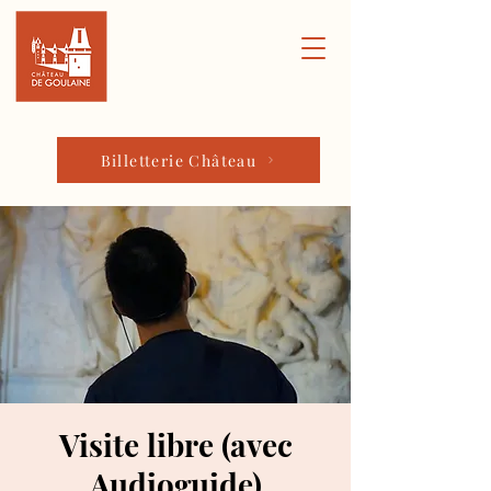
Billetterie Château
Visite libre (avec
Audioguide)