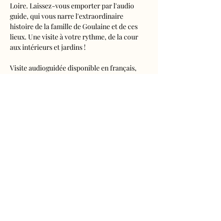
Loire. Laissez-vous emporter par l'audio 
guide, qui vous narre l'extraordinaire 
histoire de la famille de Goulaine et de ces 
lieux. Une visite à votre rythme, de la cour 
aux intérieurs et jardins !
Visite audioguidée disponible en français, 
anglais, espagnol, allemand, italien, 
néerlandais, russe, chinois et japonais.
Tarifs 
- Adultes : 10€50
- Enfants de 5 à 16 ans : 5€50
- Réduits (étudiants, demandeurs d'emplois) 
: 7€50