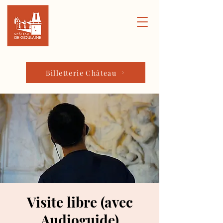
Billetterie Château
Visite libre (avec
Audioguide)