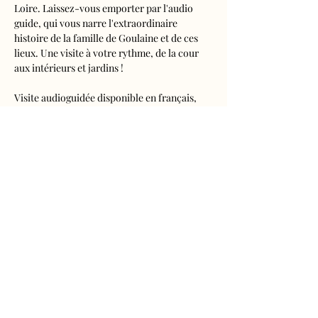
Loire. Laissez-vous emporter par l'audio 
guide, qui vous narre l'extraordinaire 
histoire de la famille de Goulaine et de ces 
lieux. Une visite à votre rythme, de la cour 
aux intérieurs et jardins !
Visite audioguidée disponible en français, 
anglais, espagnol, allemand, italien, 
néerlandais, russe, chinois et japonais.
Tarifs 
- Adultes : 10€50
- Enfants de 5 à 16 ans : 5€50
- Réduits (étudiants, demandeurs d'emplois) 
: 7€50