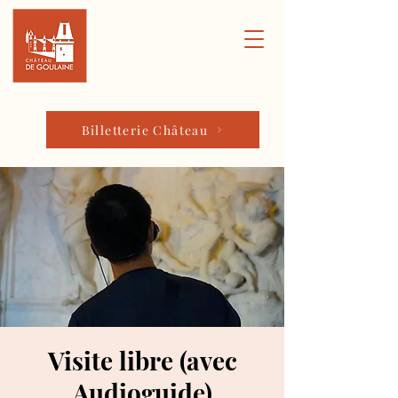
Billetterie Château
Visite libre (avec
Audioguide)