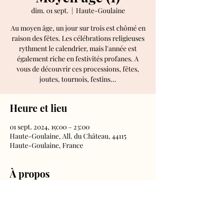
dim. 01 sept.
  |  
Haute-Goulaine
Au moyen âge, un jour sur trois est chômé en
raison des fêtes. Les célébrations religieuses
rythment le calendrier, mais l'année est
également riche en festivités profanes. A
vous de découvrir ces processions, fêtes,
joutes, tournois, festins...
Heure et lieu
01 sept. 2024, 19:00 – 23:00
Haute-Goulaine, All. du Château, 44115
Haute-Goulaine, France
À propos
Tous les jours, aux horaires d'ouverture du
château.
Droit d'entrée inclus dans le billet château.