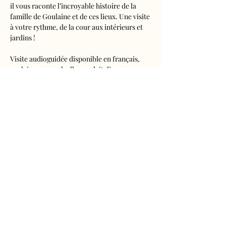
il vous raconte l’incroyable histoire de la 
famille de Goulaine et de ces lieux. Une visite 
à votre rythme, de la cour aux intérieurs et 
jardins !
Visite audioguidée disponible en français, 
anglais, espagnol, allemand, italien, 
néerlandais, russe, chinois et japonais.
Tarifs 
- Adultes : 10€50
- Enfants de 5 à 16 ans : 5€50
- Réduits (étudiants, demandeurs d'emplois) 
: 7€50