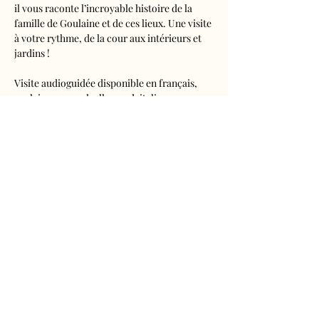
il vous raconte l’incroyable histoire de la 
famille de Goulaine et de ces lieux. Une visite 
à votre rythme, de la cour aux intérieurs et 
jardins !
Visite audioguidée disponible en français, 
anglais, espagnol, allemand, italien, 
néerlandais, russe, chinois et japonais.
Tarifs 
- Adultes : 10€50
- Enfants de 5 à 16 ans : 5€50
- Réduits (étudiants, demandeurs d'emplois) 
: 7€50