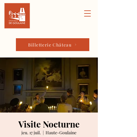
Billetterie Château
Visite Nocturne
jeu. 17 juil.
  |  
Haute-Goulaine