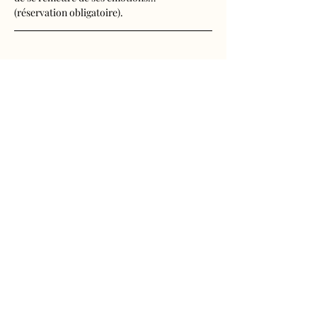
(réservation obligatoire).
Tarif Visite nocturne
Adulte : 18€
Afficher plus
Château de Goulaine
Tourisme et événementiel