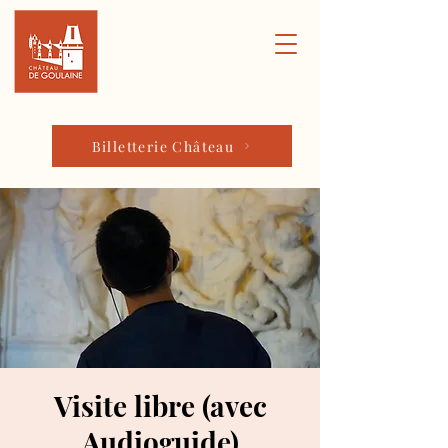
Billetterie Château
Visite libre (avec
Audioguide)