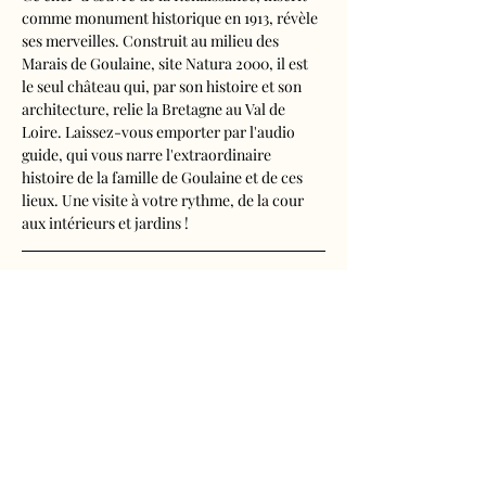
comme monument historique en 1913, révèle 
ses merveilles. Construit au milieu des 
Marais de Goulaine, site Natura 2000, il est 
le seul château qui, par son histoire et son 
architecture, relie la Bretagne au Val de 
Loire. Laissez-vous emporter par l'audio 
guide, qui vous narre l'extraordinaire 
histoire de la famille de Goulaine et de ces 
lieux. Une visite à votre rythme, de la cour 
aux intérieurs et jardins !
Visite audioguidée disponible en français, 
anglais, espagnol, allemand, italien, 
néerlandais, russe, chinois et japonais.
Tarifs 
- Adultes : 11€
Afficher plus