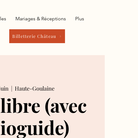
les
Mariages & Réceptions
Plus
Billetterie Château
juin
  |  
Haute-Goulaine
 libre (avec
ioguide)