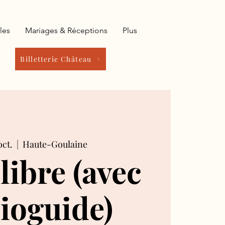
les
Mariages & Réceptions
Plus
Billetterie Château
oct.
  |  
Haute-Goulaine
 libre (avec
ioguide)