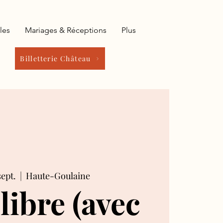
les
Mariages & Réceptions
Plus
Billetterie Château
sept.
  |  
Haute-Goulaine
 libre (avec