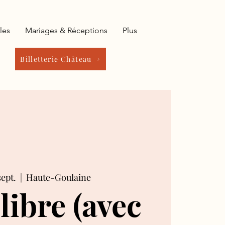
les
Mariages & Réceptions
Plus
Billetterie Château
sept.
  |  
Haute-Goulaine
 libre (avec